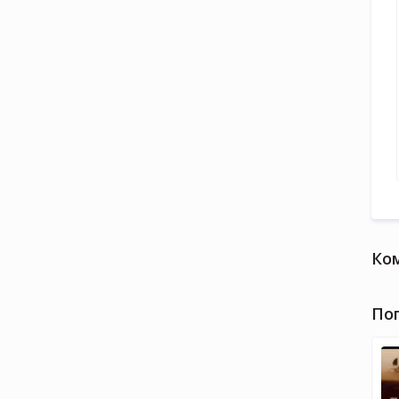
Ко
По