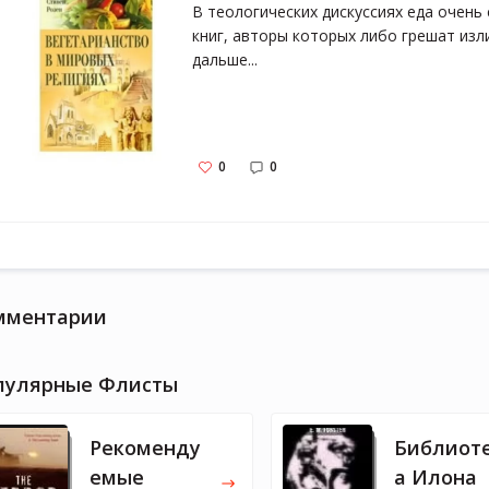
В теологических дискуссиях еда очень 
книг, авторы которых либо грешат изл
дальше...
0
0
мментарии
пулярные Флисты
Рекоменду
Библиот
емые
а Илона