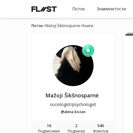
Поток
Знаменитости
Поток
Mažoji Šikšnosparnė
Книги
Mažoji Šikšnosparnė
sociologist/psychologist
@alena-kozan
16
2
540
Подписчики
Подписки
Флистов