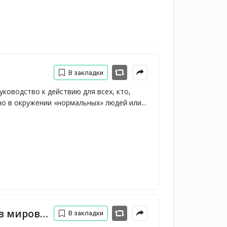
В закладки
уководство к действию для всех, кто, 
о в окружении «нормальных» людей или... 
ендентная диета»
В закладки