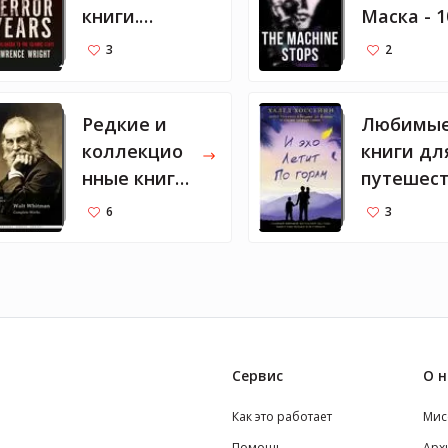
книги.
Маска - 1
Часть 1
рекомен
3
2
емых кни
Редкие и
Любимы
коллекцио
книги дл
нные книги
путешес
Сильвестра
я от
6
3
Сталлоне
Светлан
Лободы
Сервис
О н
Как это работает
Мис
Помощь
Арх