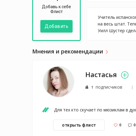
Добавь к себе
Флист
Учитель испанско
на весь штат. Теп
Добавить
Уилл Шустер сдел
Мнения и рекомендации
Настасья
подписчиков
1
Для тех кто скучает по мюзиклам в дух
0
0
открыть флист