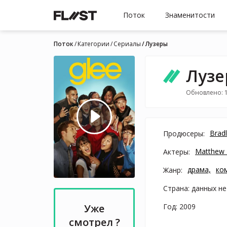
Поток
Знаменитости
Поток
Категории
Cериалы
Лузеры
Луз
Обновлено: 
Brad
Продюсеры:
Matthew 
Актеры:
драма,
ко
Жанр:
Страна: данных не
Год: 2009
Уже
смотрел ?