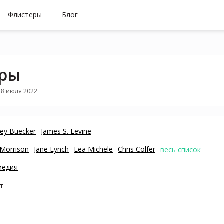
Флистеры
Блог
еры
18 июля 2022
ley Buecker
James S. Levine
Morrison
Jane Lynch
Lea Michele
Chris Colfer
весь список
медия
т