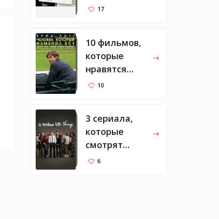
Тарантино
17
10 фильмов,
которые
нравятся
Марку
10
Цукербергу
3 сериала,
которые
смотрят
Мелинда и
6
Билл