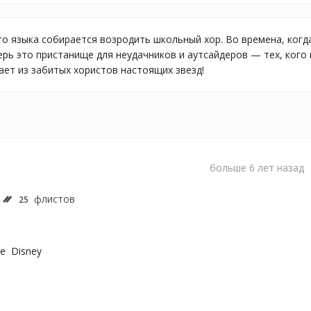
го языка собирается возродить школьный хор. Во времена, когда
ерь это пристанище для неудачников и аутсайдеров — тех, кого 
ает из забитых хористов настоящих звезд!
больше 6 лет назад
флистов
25
е  Disney