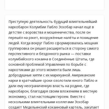
Преступную деятельность будущий влиятельнейший
наркобарон Колумбии Пабло Эскобар начал ещё в
детстве с воровства и мошенничества, после он
перешёл на рэкет, вооружённые налёты и похищение
людей. Когда вокруг Пабло сформировалась мощная
группировка он решил расширяться в сторону самого
перспективного и бездонного рынка — поставки
колумбийского кокаина в Соединённые Штаты, где
основной проблемой Управления по борьбе с
наркотиками до этого момента были лишь
добродушные хиппи с их марихуаной. Американские
нарки в кратчайшие сроки озолотили юного Пабло и
дали ему неограниченную власть на родине, где
наркобарон, благодаря своим вложениям в местную
экономику, стал настоящим героем. Вместе с
несколькими влиятельными коллегами Эскобар
создаёт Медельинский кокаиновый картель, закупает