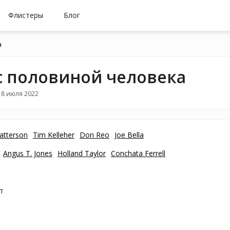
Флистеры
Блог
а
с половиной человека
18 июля 2022
atterson
Tim Kelleher
Don Reo
Joe Bella
Angus T. Jones
Holland Taylor
Conchata Ferrell
т