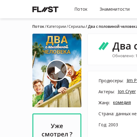
Поток
Знаменитости
Поток
Категории
Cериалы
Два с половиной человек
Два 
Обновлено: 
Jim P
Продюсеры:
Jon Cryer
Актеры:
комедия
Жанр:
Страна: данных не
Год: 2003
Уже
смотрел ?