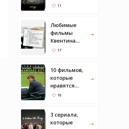
11
Любимые
фильмы
Квентина
Тарантино
17
10 фильмов,
которые
нравятся
Марку
10
Цукербергу
3 сериала,
которые