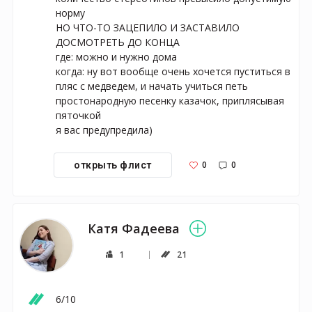
норму 

НО ЧТО-ТО ЗАЦЕПИЛО И ЗАСТАВИЛО 
ДОСМОТРЕТЬ ДО КОНЦА 

где: можно и нужно дома 

когда: ну вот вообще очень хочется пуститься в 
пляс с медведем, и начать учиться петь 
простонародную песенку казачок, приплясывая 
пяточкой 

я вас предупредила)
0
0
открыть флист
Катя Фадеева
1
21
6/10