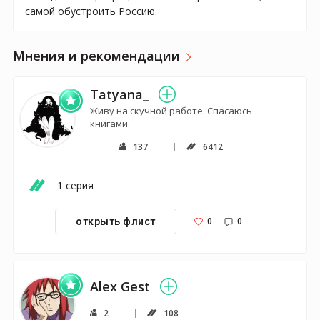
самой обустроить Россию.
Мнения и рекомендации
Tatyana_
Живу на скучной работе. Спасаюсь
книгами.
137
6412
1 серия
0
0
открыть флист
Alex Gest
2
108