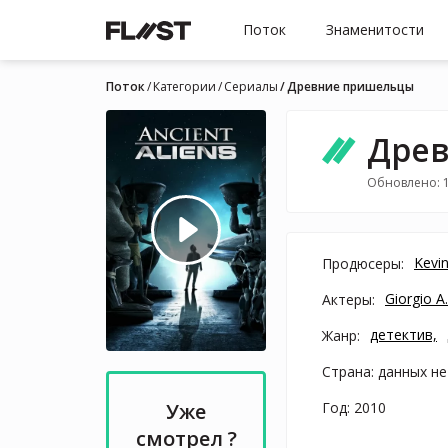
Поток
Знаменитости
Поток
Категории
Cериалы
Древние пришельцы
Дре
Обновлено: 
Kevi
Продюсеры:
Giorgio A
Актеры:
детектив,
Жанр:
Страна: данных не
Год: 2010
Уже
смотрел ?