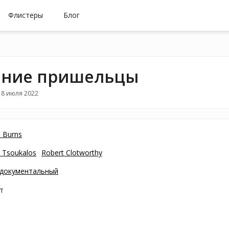
Флистеры
Блог
вние пришельцы
18 июля 2022
n Burns
. Tsoukalos
Robert Clotworthy
документальный
т