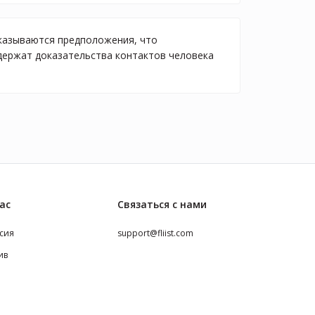
сказываются предположения, что
одержат доказательства контактов человека
ас
Связаться с нами
сия
support@fliist.com
ив