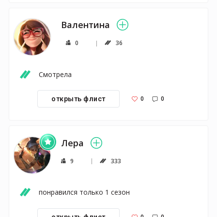
Валентина
0
36
Смотрела
0
0
открыть флист
Лера
9
333
понравился только 1 сезон
0
0
открыть флист