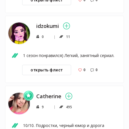
idzokumi
0
11
1 сезон понравился) Легкий, занятный сериал. 
0
0
открыть флист
Catherine
9
495
10/10. Подростки, черный юмор и дорога