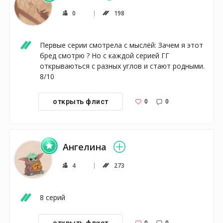
0
198
Первые серии смотрела с мыслёй: Зачем я этот 
бред смотрю ? Но с каждой серией ГГ 
открываються с разных углов и стают родными.  
8/10
0
0
открыть флист
Ангелина
4
273
8 серий
0
0
открыть флист