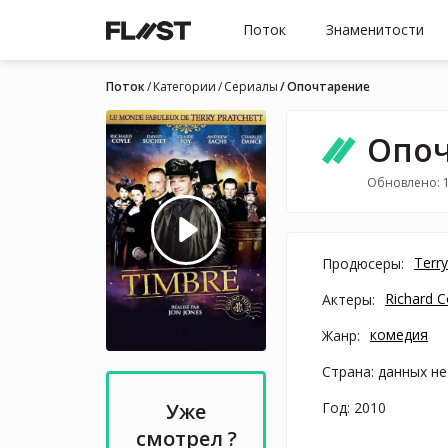
Поток
Знаменитости
Поток
Категории
Cериалы
Опочтарение
Опоч
Обновлено: 
Terry
Продюсеры:
Richard C
Актеры:
комедия
Жанр:
Страна: данных не
Год: 2010
Уже
смотрел ?