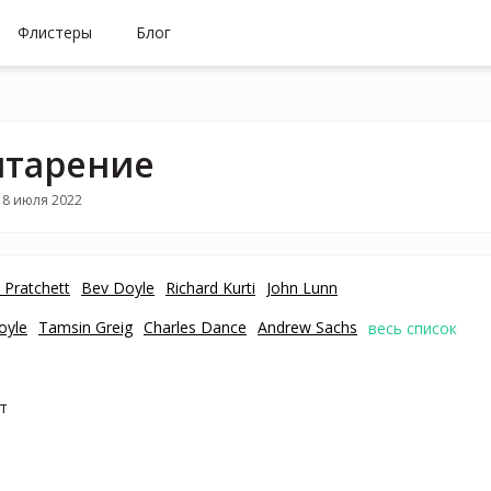
Флистеры
Блог
тарение
18 июля 2022
 Pratchett
Bev Doyle
Richard Kurti
John Lunn
oyle
Tamsin Greig
Charles Dance
Andrew Sachs
весь список
т