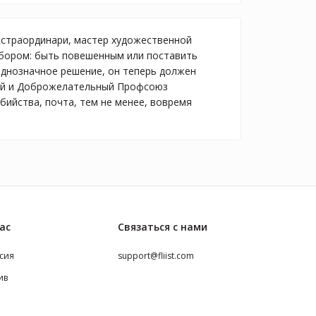
экстраординари, мастер художественной
ыбором: быть повешенным или поставить
однозначное решение, он теперь должен
бный и Доброжелательный Профсоюз
бийства, почта, тем не менее, вовремя
ас
Связаться с нами
сия
support@fliist.com
ив