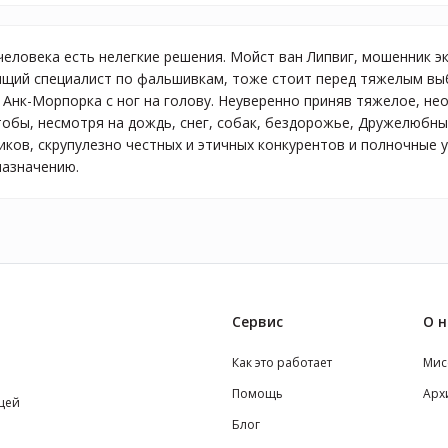
человека есть нелегкие решения. Мойст ван Липвиг, мошенник 
ящий специалист по фальшивкам, тоже стоит перед тяжелым в
Анк-Морпорка с ног на голову. Неуверенно приняв тяжелое, не
чтобы, несмотря на дождь, снег, собак, бездорожье, Дружелю
ков, скрупулезно честных и этичных конкурентов и полночные у
назначению.
Сервис
О н
Как это работает
Мис
Помощь
Арх
щей
Блог