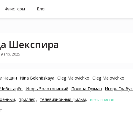
Флистеры
Блог
а Шекспира
9 апр. 2025
л Чащин
Nina Belenitskaya
Oleg Malovichko
Oleg Malovichko
 Чеботарёв
Игорь Золотовицкий
Полина Гухман
Игорь Грабуз
оенный,
триллер,
телевизионный фильм,
весь список
т