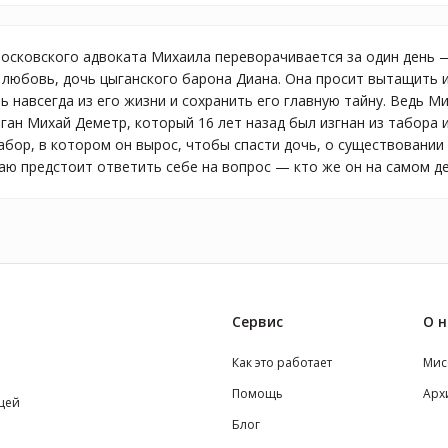
осковского адвоката Михаила переворачивается за один день 
 любовь, дочь цыганского барона Диана. Она просит вытащить и
 навсегда из его жизни и сохранить его главную тайну. Ведь Ми
ыган Михай Деметр, который 16 лет назад был изгнан из табора 
абор, в котором он вырос, чтобы спасти дочь, о существовании 
аю предстоит ответить себе на вопрос — кто же он на самом дел
Сервис
О н
Как это работает
Мис
Помощь
Арх
щей
Блог