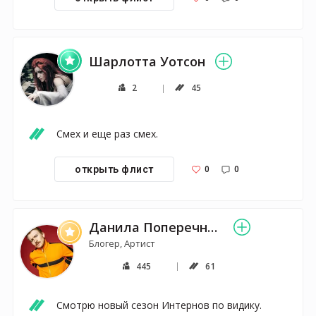
Шарлотта Уотсон
2
45
Смех и еще раз смех.
0
0
открыть флист
Данила Поперечный
Блогер, Артист
445
61
Смотрю новый сезон Интернов по видику.