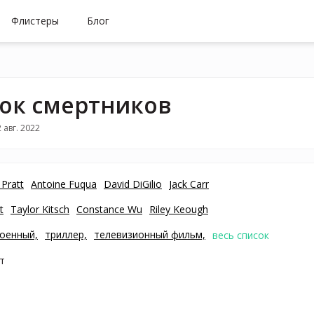
Флистеры
Блог
ок смертников
 авг. 2022
 Pratt
Antoine Fuqua
David DiGilio
Jack Carr
t
Taylor Kitsch
Constance Wu
Riley Keough
оенный,
триллер,
телевизионный фильм,
весь список
т