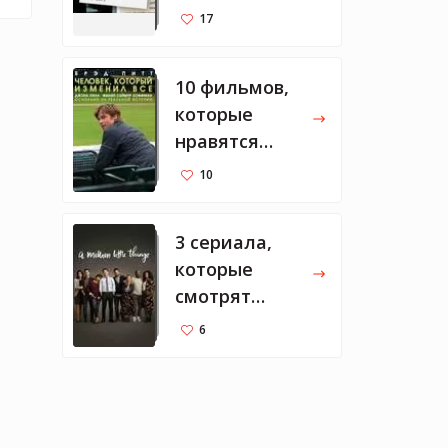
Тарантино
17
10 фильмов,
которые
нравятся
Марку
10
Цукербергу
3 сериала,
которые
смотрят
Мелинда и
6
Билл