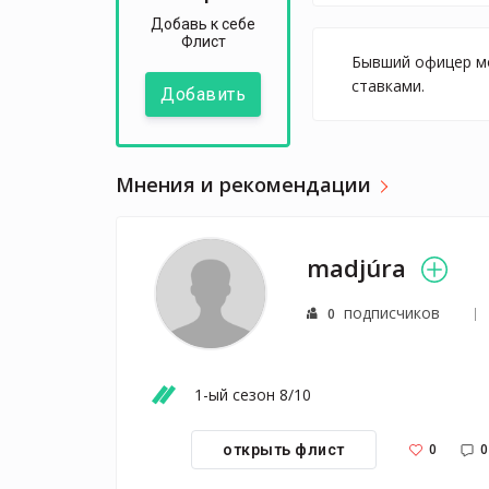
Добавь к себе
Флист
Бывший офицер мо
ставками.
Добавить
Мнения и рекомендации
madjúra
подписчиков
0
1-ый сезон 8/10
0
0
открыть флист