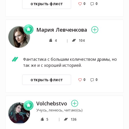
0
0
открыть флист
Мария Левченкова
4
104
Фантастика с большим количеством драмы, но 
так же и с хорошей историей.
0
0
открыть флист
Volchebstvo
Учусь, ленюсь, читаю(сь)
5
136