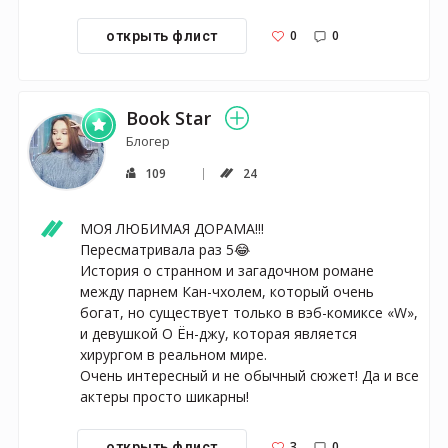
0
0
открыть флист
Book Star
Блогер
109
24
МОЯ ЛЮБИМАЯ ДОРАМА!!!

Пересматривала раз 5😂

История о странном и загадочном романе 
между парнем Кан-чхолем, который очень 
богат, но существует только в вэб-комиксе «W», 
и девушкой О Ён-джу, которая является 
хирургом в реальном мире.

Очень интересный и не обычный сюжет! Да и все 
актеры просто шикарны!
3
0
открыть флист