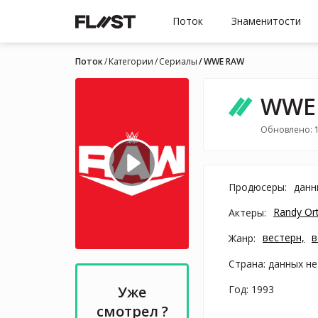
Поток
Знаменитости
Поток
Категории
Cериалы
WWE RAW
WWE
Обновлено: 
Продюсеры:
данн
Randy Or
Актеры:
вестерн,
в
Жанр:
Страна: данных не
Год: 1993
Уже
смотрел ?