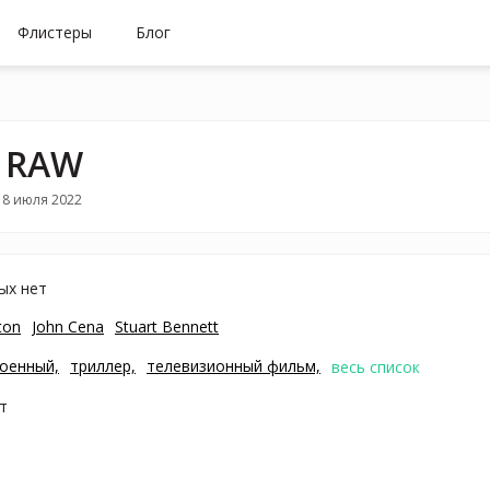
Флистеры
Блог
 RAW
18 июля 2022
ых нет
ton
John Cena
Stuart Bennett
оенный,
триллер,
телевизионный фильм,
весь список
т