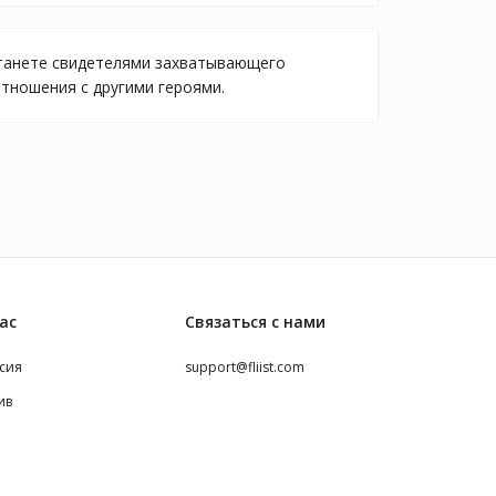
 станете свидетелями захватывающего
тношения с другими героями.
ас
Связаться с нами
сия
support@fliist.com
ив