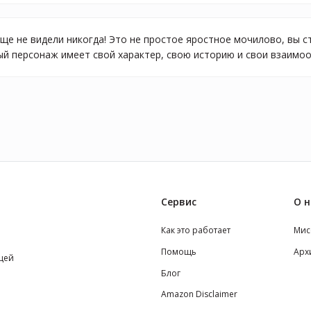
еще не видели никогда! Это не простое яростное мочилово, вы
ый персонаж имеет свой характер, свою историю и свои взаимоо
Сервис
О н
Как это работает
Мис
Помощь
Арх
щей
Блог
Amazon Disclaimer