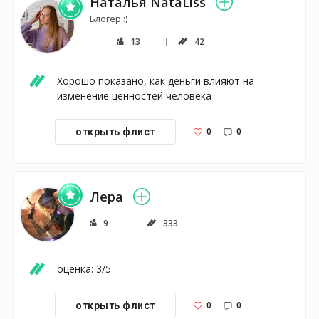
Наталья NataLiss
Блогер :)
13
42
Хорошо показано, как деньги влияют на 
изменение ценностей человека
0
0
открыть флист
Лера
9
333
оценка: 3/5
0
0
открыть флист