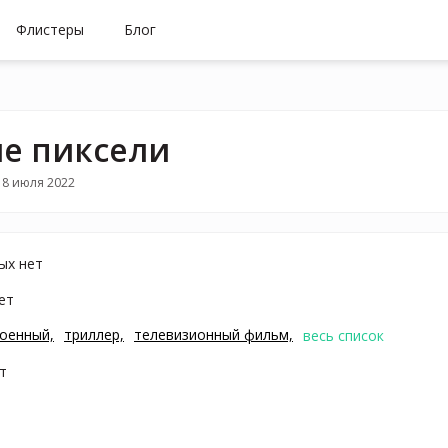
Флистеры
Блог
е пиксели
18 июля 2022
ых нет
ет
оенный,
триллер,
телевизионный фильм,
весь список
т