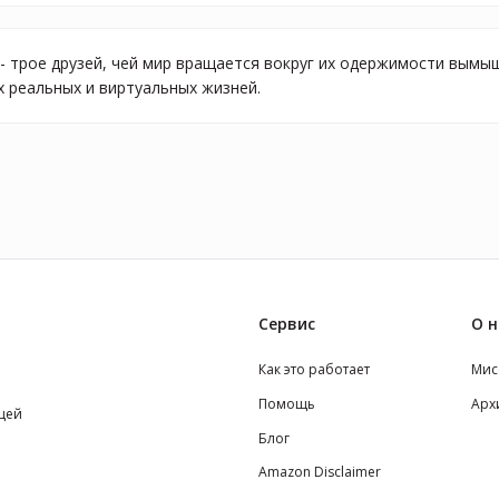
 - трое друзей, чей мир вращается вокруг их одержимости вым
х реальных и виртуальных жизней.
Сервис
О н
Как это работает
Мис
Помощь
Арх
щей
Блог
Amazon Disclaimer