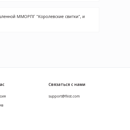
ышленной ММОРПГ "Королевские свитки", и
ас
Связаться с нами
сия
support@fliist.com
ив