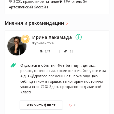
💚 ЗОЖ, правильное питание🍵 SPA-отель 5⭐️
Артезианский бассейн
Мнения и рекомендации
Ирина Хакамада
Журналистка
249
95
Отдалась в объятия @verba_mayr : детокс, 
релакс, остеопатия, косметология. Хочу все и за 
4 дня 🤣другого времени нет:) пока ощущаю 
себя цветком в горшке, за которым постоянно 
ухаживают 🙃😀 Здесь прекрасно отдыхается! 
Класс!
0
открыть флист