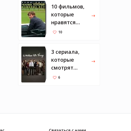
10 фильмов,
которые
нравятся
Марку
10
Цукербергу
3 сериала,
которые
смотрят
Мелинда и
6
Билл
ас
Связаться с нами