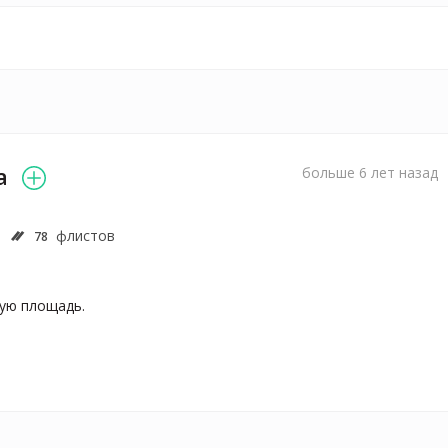
а
больше 6 лет назад
флистов
78
ую площадь.