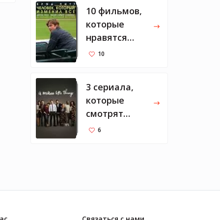
10 фильмов,
которые
нравятся
Марку
10
Цукербергу
3 сериала,
которые
смотрят
Мелинда и
6
Билл
ас
Связаться с нами