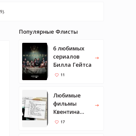
9).
Популярные Флисты
6 любимых
сериалов
Билла Гейтса
11
Любимые
фильмы
Квентина
Тарантино
17