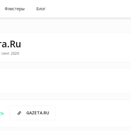
Флистеры
Блог
та.Ru
 сент. 2020
GAZETA.RU
сь