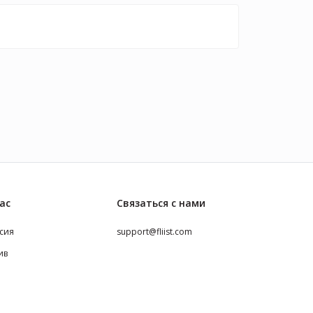
ас
Связаться с нами
сия
support@fliist.com
ив