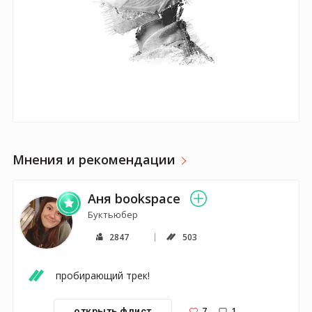
Мнения и рекомендации
Аня bookspace
Буктьюбер
2847
503
пробирающий трек!
7
1
открыть флист