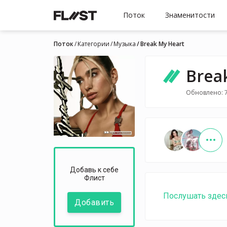
Поток
Знаменитости
Поток
Категории
Музыка
Break My Heart
Brea
Обновлено: 7
Добавь к себе
Флист
Послушать здес
Добавить