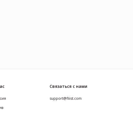
ас
Связаться с нами
сия
support@fliist.com
ив