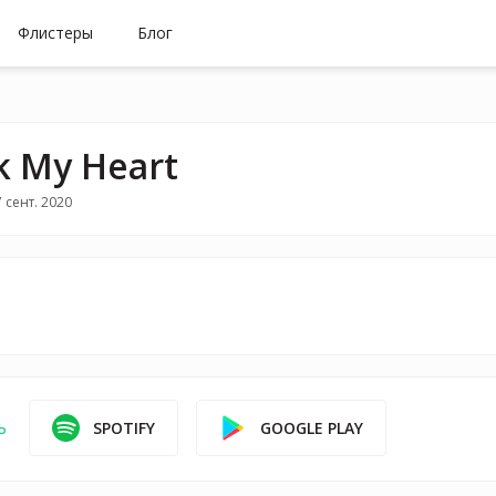
Флистеры
Блог
k My Heart
 сент. 2020
SPOTIFY
GOOGLE PLAY
ь