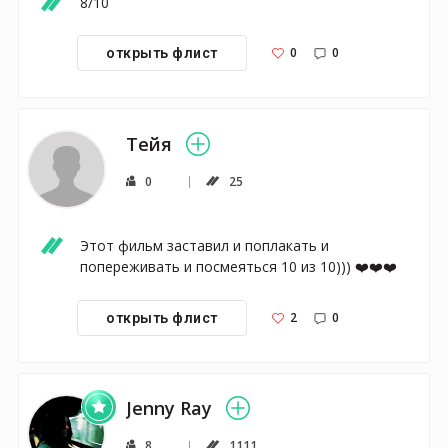
8/10
0
0
открыть флист
Тейя
0
25
Этот фильм заставил и поплакать и 
попереживать и посмеяться 10 из 10))) ❤️❤️❤️
2
0
открыть флист
Jenny Ray
8
1111