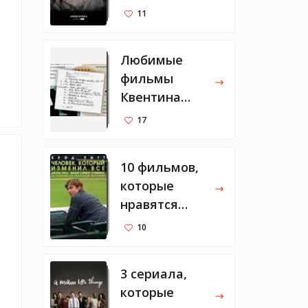
11
Любимые
фильмы
Квентина
Тарантино
17
10 фильмов,
которые
нравятся
Марку
10
Цукербергу
3 сериала,
которые