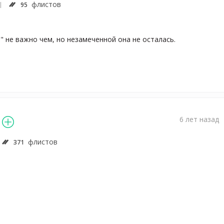
флистов
95
 не важно чем, но незамеченной она не осталась.
6 лет назад
флистов
371