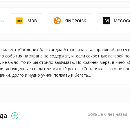
IMDB
KINOPOISK
MEGOG
сь
 фильма «Сволочи» Александра Атанесяна стал праздный, по сути
о события на экране не содержат, и, если секретных лагерей п
, не было, то их бы стоило выдумать. По крайней мере, в кино.
и, допущенные создателями в «9 роте». «Сволочи» — это не про
анки, долго и нудно учили ползать и бегать...
да
больше 6 лет назад