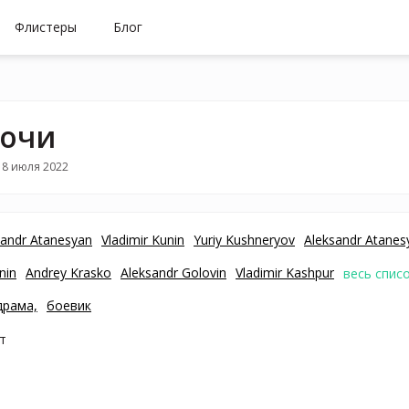
Флистеры
Блог
очи
18 июля 2022
sandr Atanesyan
Vladimir Kunin
Yuriy Kushneryov
Aleksandr Atanes
nin
Andrey Krasko
Aleksandr Golovin
Vladimir Kashpur
весь спис
драма,
боевик
т