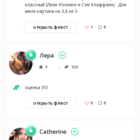
классный (Лили Коллинз и Сэм Клаффлин).  Для 
меня картина на 3,6 из 5
1
0
открыть флист
Лера
9
333
оценка 3\5
0
0
открыть флист
Catherine