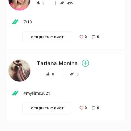
9
495
7/10
0
0
открыть флист
Tatiana Monina
0
5
#myfilms2021
0
0
открыть флист