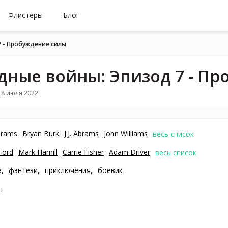
Флистеры
Блог
7 - Пробуждение силы
дные войны: Эпизод 7 - П
18 июля 2022
Abrams
Bryan Burk
J.J. Abrams
John Williams
весь список
Ford
Mark Hamill
Carrie Fisher
Adam Driver
весь список
,
фэнтези,
приключения,
боевик
т