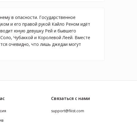
нему в опасности. Государственное
ком и его правой рукой Кайло Реном идёт
 сводит юную девушку Рей и бывшего
Соло, Чубаккой и Королевой Леей. Вместе
ится очевидно, что лишь джедаи могут
ас
Связаться с нами
сия
support@fliist.com
ив