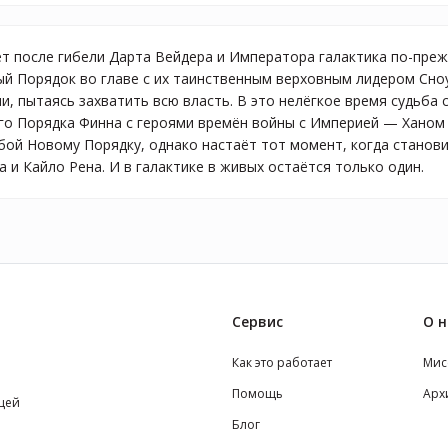
ет после гибели Дарта Вейдера и Императора галактика по-преж
й Порядок во главе с их таинственным верховным лидером Сноу
и, пытаясь захватить всю власть. В это нелёгкое время судьба
о Порядка Финна с героями времён войны с Империей — Ханом 
бой Новому Порядку, однако настаёт тот момент, когда станов
 и Кайло Рена. И в галактике в живых остаётся только один.
Сервис
О н
Как это работает
Мис
Помощь
Арх
щей
Блог