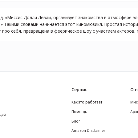
од. «Миссис Долли Левай, организует знакомства в атмосфере эл
!» Такими словами начинается этот киномюзикл. Простая истори
 про себя, превращена в феерическое шоу с участием актеров, 
Сервис
О н
Как это работает
Мис
Помощь
Арх
щей
Блог
Amazon Disclaimer