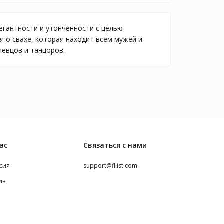
егантности и утонченности с целью
я о свахе, которая находит всем мужей и
певцов и танцоров.
ас
Связаться с нами
сия
support@fliist.com
ив