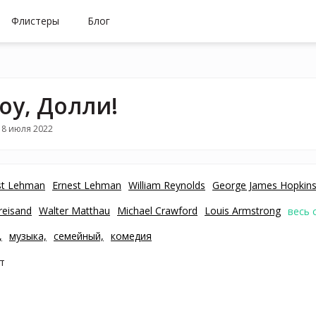
Флистеры
Блог
оу, Долли!
18 июля 2022
st Lehman
Ernest Lehman
William Reynolds
George James Hopkin
reisand
Walter Matthau
Michael Crawford
Louis Armstrong
весь 
,
музыка,
семейный,
комедия
т