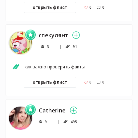
0
0
открыть флист
спекулянт
3
91
как важно проверять факты
0
0
открыть флист
Catherine
9
495