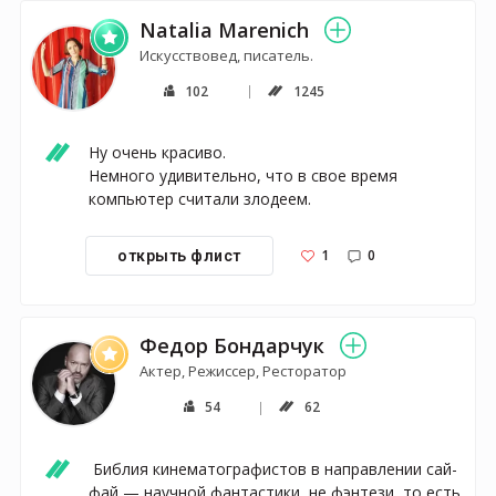
Natalia Marenich
Искусствовед, писатель.
102
1245
Ну очень красиво. 

Немного удивительно, что в свое время 
компьютер считали злодеем.
1
0
открыть флист
Федор Бондарчук
Актер, Режиссер, Ресторатор
54
62
 Библия кинематографистов в направлении сай-
фай — научной фантастики, не фэнтези, то есть 