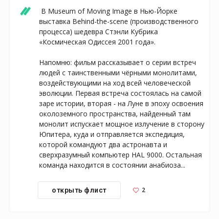
 В Museum of Moving Image в Нью-Йорке 
выставка Behind-the-scene (производственного 
процесса) шедевра Стэнли Кубрика 
«Космическая Одиссея 2001 года».

⠀

Напомню: фильм рассказывает о серии встреч 
людей с таинственными чёрными монолитами, 
воздействующими на ход всей человеческой 
эволюции. Первая встреча состоялась на самой 
заре истории, вторая - на Луне в эпоху освоения 
околоземного пространства, найденный там 
монолит испускает мощное излучение в сторону 
Юпитера, куда и отправляется экспедиция, 
которой командуют два астронавта и 
сверхразумный компьютер HAL 9000. Остальная 
команда находится в состоянии анабиоза...
2
открыть флист