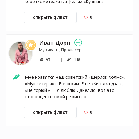
короткометражный фильм «Кувшин».
0
открыть флист
Иван Дорн
Музыкант, Продюсер
97
118
Мне нравятся наш советский «Шерлок Холмс», 
«Мушкетеры» с Боярским. Еще «Кин-дза-дза!», 
«Не горюй!» — я люблю Данелию, вот это 
стопроцентно мой режиссер.
0
открыть флист