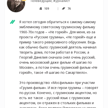
Телеведущий, Журналист
109
76
Я хотел сегодня обратиться к самому-самому 
эмблемному советскому грузинскому фильму 
1960-70х годов – «Не горюй!». Для меня, из-за 
проекта «Русские грузины», «Не горюй!» еще и 
пример такого реверсивного обрусения. Ведь 
как обычно было: грузинский деятель начинал 
творить дома, потом работал в России, а 
Георгий Данелия сначала снял очень русский, 
очень московский даже фильм «Я шагаю по 
Москве», а потом очень грузинский фильм «Не 
горюй!», такое «Я шагаю по Сакартвело».

Это производство «Мосфильма» при участии 
«Грузия-фильм». И все герои грузины – говорят 
по-русски. Конечно, с грузинским акцентом, но 
есть же такое – русский язык с грузинским 
акцентом, он отражен в стольких фильмах и 
анекдотах. Даже подписи Пиросмани на своих 