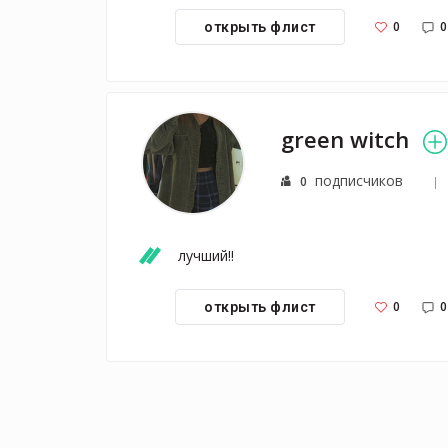
0
0
открыть флист
green witch
подписчиков
0
лучший!!
0
0
открыть флист