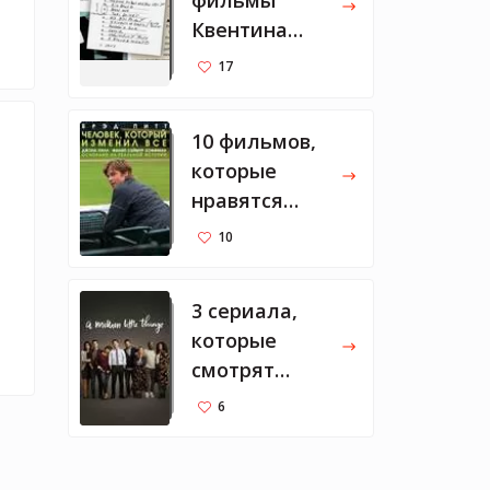
фильмы
Квентина
Тарантино
17
10 фильмов,
которые
нравятся
Марку
10
Цукербергу
3 сериала,
которые
смотрят
Мелинда и
6
Билл