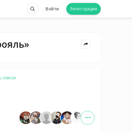
Войти
Регистрация
рояль»
ь список