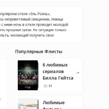
опулярном отеле «Эль Рояль»,
сь неприветливый священник, певица
е с ними ночь в отеле проводит молодой
пить прошлые грехи. Но ситуация только
ульта, желающий получить свое.
Популярные Флисты
6 любимых
сериалов
Билла Гейтса
11
 
Любимые