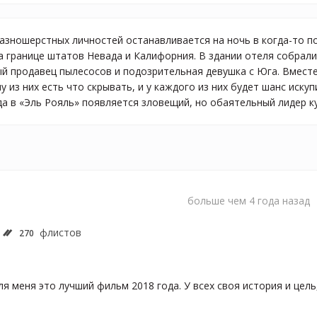
 разношерстных личностей останавливается на ночь в когда-то п
 границе штатов Невада и Калифорния. В здании отеля собрали
ый продавец пылесосов и подозрительная девушка с Юга. Вмест
 из них есть что скрывать, и у каждого из них будет шанс иску
да в «Эль Рояль» появляется зловещий, но обаятельный лидер к
больше чем 4 года назад
флистов
270
я меня это лучший фильм 2018 года. У всех своя история и цель,