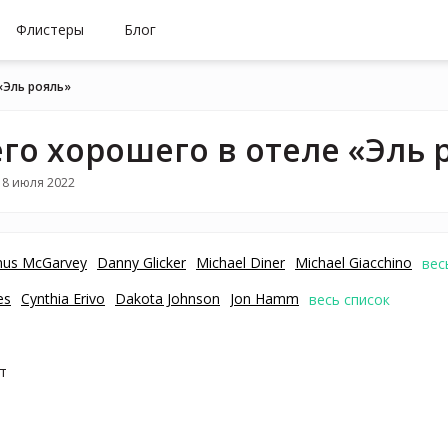
Флистеры
Блог
«Эль рояль»
го хорошего в отеле «Эль 
18 июля 2022
us McGarvey
Danny Glicker
Michael Diner
Michael Giacchino
вес
es
Cynthia Erivo
Dakota Johnson
Jon Hamm
весь список
т