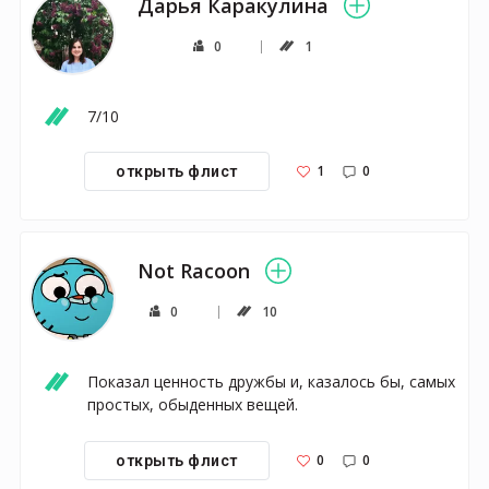
Дарья Каракулина
0
1
7/10
1
0
открыть флист
Not Racoon
0
10
Показал ценность дружбы и, казалось бы, самых 
простых, обыденных вещей.
0
0
открыть флист