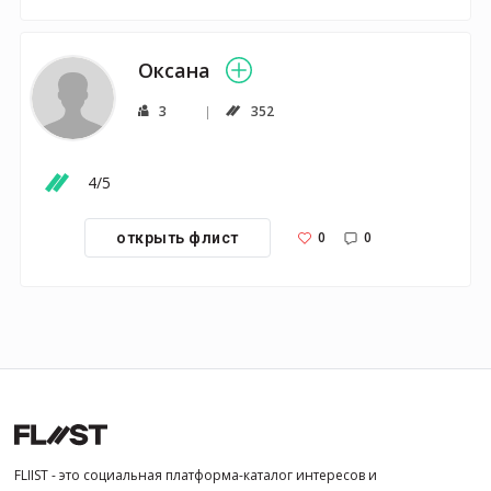
Оксана
3
352
4/5
0
0
открыть флист
FLIIST - это социальная платформа-каталог интересов и