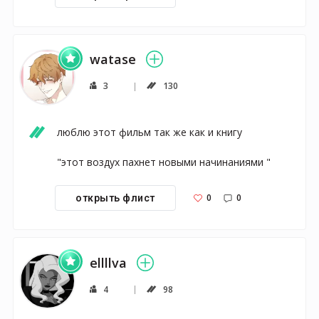
watase
3
130
люблю этот фильм так же как и книгу 

"этот воздух пахнет новыми начинаниями "
0
0
открыть флист
ellllva
4
98