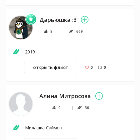
Дарьюшка :3
8
669
2019
0
0
открыть флист
Алина Митросова
0
36
Милашка Саймон