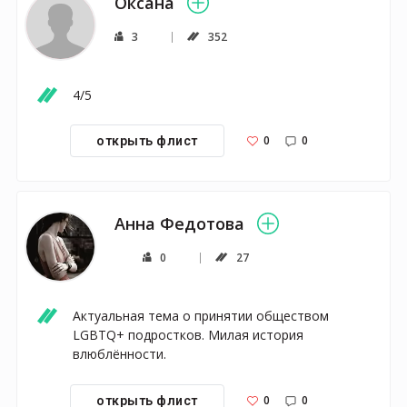
Оксана
3
352
4/5
0
0
открыть флист
Анна Федотова
0
27
Актуальная тема о принятии обществом 
LGBTQ+ подростков. Милая история 
влюблённости. 
0
0
открыть флист