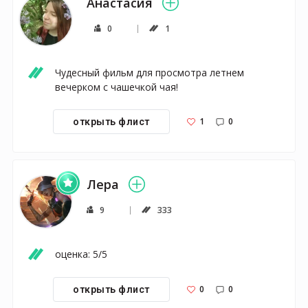
Анастасия
0
1
Чудесный фильм для просмотра летнем 
вечерком с чашечкой чая!
1
0
открыть флист
Лера
9
333
оценка: 5/5
0
0
открыть флист