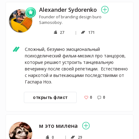
Alexander Sydorenko
Founder of branding design buro
Samosoboy.
27
171
Сложный, безумно эмоциональный 
психоделический фильм-мюзикл про танцоров, 
которые решают устроить танцевальную 
вечеринку после своей репетиции.  Естественно 
с наркотой и вытекающими последствиями от 
Гаспара Ноэ. 
0
0
открыть флист
м это милена
0
29