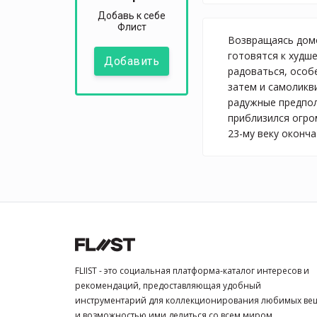
Добавь к себе
Флист
Возвращаясь домо
готовятся к худше
Добавить
радоваться, особ
затем и самоликв
радужные предпол
приблизился огро
23-му веку оконч
FLIIST - это социальная платформа-каталог интересов и
рекомендаций, предоставляющая удобный
инструментарий для коллекционирования любимых ве
и возможностью ими делиться со всем миром.