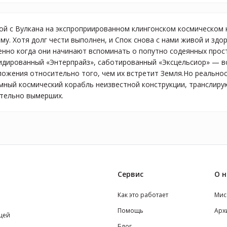
й с Вулкана на экспроприированном клингонском космическом к
му. Хотя долг чести выполнен, и Спок снова с нами живой и здо
енно когда они начинают вспоминать о попутно содеянных прост
идированный «Энтерпрайз», саботированный «Эксцельсиор» — вс
ожения относительно того, чем их встретит Земля.Но реальнос
мный космический корабль неизвестной конструкции, транслирую
ательно вымерших.
Сервис
О н
Как это работает
Мис
Помощь
Арх
щей
Блог