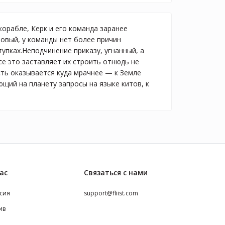
орабле, Керк и его команда заранее
ровый, у команды нет более причин
упках.Неподчинение приказу, угнанный, а
е это заставляет их строить отнюдь не
ть оказывается куда мрачнее — к Земле
щий на планету запросы на языке китов, к
ас
Связаться с нами
сия
support@fliist.com
ив