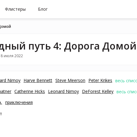
Флистеры
Блог
 Домой
дный путь 4: Дорога Домой
18 июля 2022
ard Nimoy
Harve Bennett
Steve Meerson
Peter Krikes
весь спис
hatner
Catherine Hicks
Leonard Nimoy
DeForest Kelley
весь спис
,
приключения
т