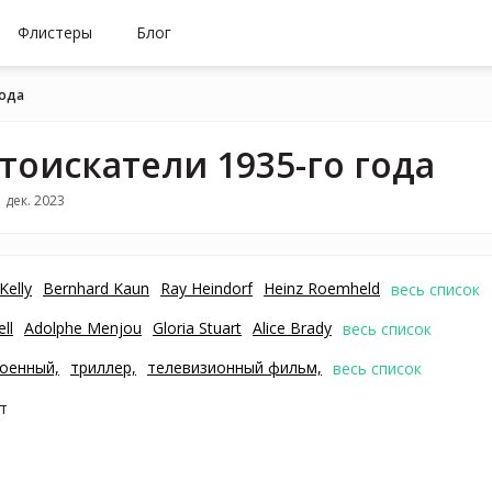
Флистеры
Блог
года
тоискатели 1935-го года
 дек. 2023
Kelly
Bernhard Kaun
Ray Heindorf
Heinz Roemheld
весь список
ll
Adolphe Menjou
Gloria Stuart
Alice Brady
весь список
оенный,
триллер,
телевизионный фильм,
весь список
т