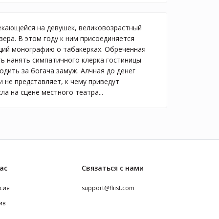
екающейся на девушек, великовозрастный
зера. В этом году к ним присоединяется
щий монографию о табакерках. Обреченная
ть нанять симпатичного клерка гостиницы
одить за богача замуж. Алчная до денег
 не представляет, к чему приведут
ла на сцене местного театра...
ас
Связаться с нами
сия
support@fliist.com
ив