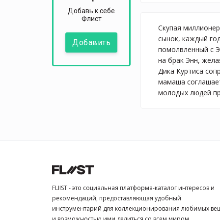
Добавь к себе
Флист
Скупая миллионер
сынок, каждый год
Добавить
помолвленный с Э
на брак Энн, жел
Дика Куртиса сопр
мамаша соглашает
молодых людей про
FLIIST - это социальная платформа-каталог интересов и
рекомендаций, предоставляющая удобный
инструментарий для коллекционирования любимых ве
и возможностью ими делиться со всем миром.