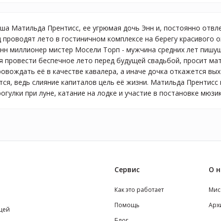
ша Матильда Прентисс, ее угрюмая дочь Энн и, постоянно отвл
 проводят лето в гостиничном комплексе на берегу красивого о
нн миллионер мистер Мосели Торп - мужчина средних лет пишу
ая провести беспечное лето перед будущей свадьбой, просит ма
овождать её в качестве кавалера, а иначе дочка откажется вых
ся, ведь слияние капиталов цель её жизни. Матильда Прентисс и
гулки при луне, катание на лодке и участие в постановке мюзик
Сервис
О н
Как это работает
Мис
Помощь
Арх
щей
Блог