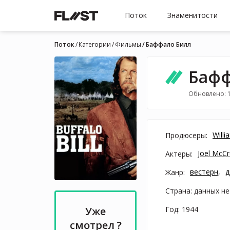
Поток
Знаменитости
Поток
Категории
Фильмы
Баффало Билл
Бафф
Обновлено: 
Willi
Продюсеры:
Joel McC
Актеры:
вестерн,
д
Жанр:
Страна: данных не
Год: 1944
Уже
смотрел ?