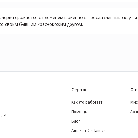
алерия сражается с племенем шайеннов. Прославленный скаут и
 со своим бывшим краснокожим другом.
Сервис
О н
Как это работает
Мис
Помощь
Арх
щей
Блог
Amazon Disclaimer