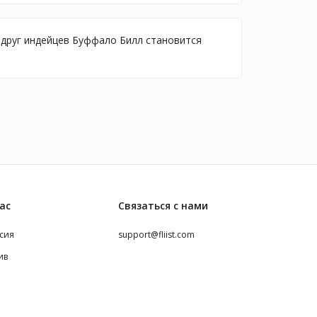
 друг индейцев Буффало Билл становится
ас
Связаться с нами
сия
support@fliist.com
ив