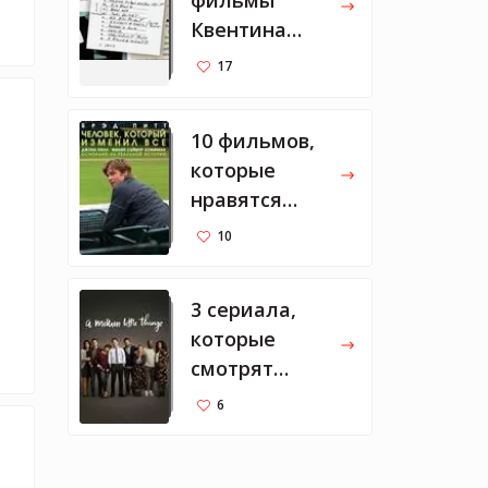
фильмы
Квентина
Тарантино
17
10 фильмов,
которые
нравятся
Марку
10
Цукербергу
3 сериала,
которые
смотрят
Мелинда и
6
Билл