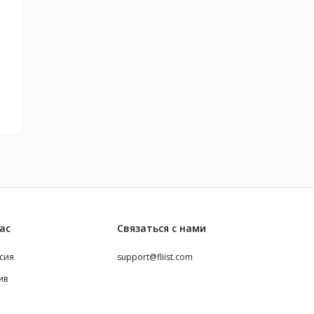
ас
Связаться с нами
сия
support@fliist.com
ив