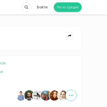
Войти
Регистрация
исок
ок