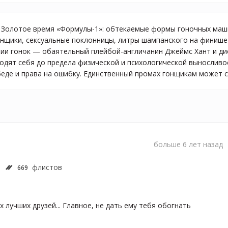
а. Золотое время «Формулы-1»: обтекаемые формы гоночных маши
нщики, сексуальные поклонницы, литры шампанского на финиш
рии гонок — обаятельный плейбой-англичанин Джеймс Хант и д
одят себя до предела физической и психологической выносливос
обеде и права на ошибку. Единственный промах гонщикам может 
больше 6 лет назад
флистов
669
 лучших друзей... Главное, не дать ему тебя обогнать