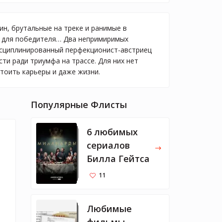
н, брутальные на треке и ранимые в
е для победителя… Два непримиримых
исциплинированный перфекционист-австриец
ти ради триумфа на трассе. Для них нет
стоить карьеры и даже жизни.
Популярные Флисты
6 любимых
сериалов
Билла Гейтса
11
Любимые