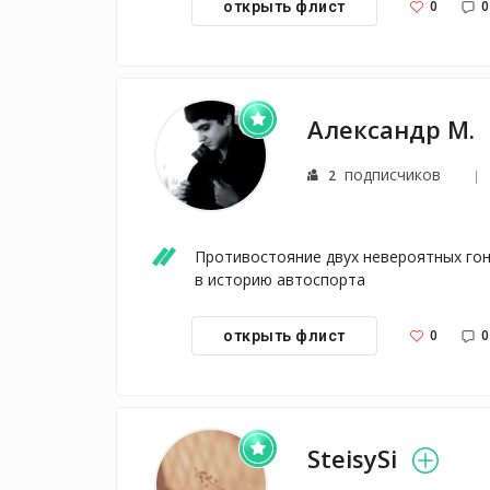
0
0
открыть флист
Александр М.
подписчиков
2
Противостояние двух невероятных гон
в историю автоспорта
0
0
открыть флист
SteisySi