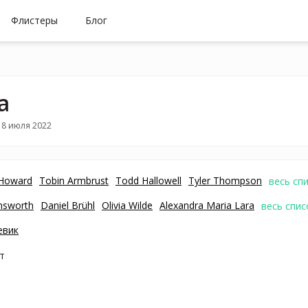
Флистеры
Блог
а
18 июля 2022
Howard
Tobin Armbrust
Todd Hallowell
Tyler Thompson
весь сп
msworth
Daniel Brühl
Olivia Wilde
Alexandra Maria Lara
весь спис
евик
т