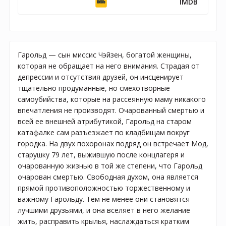
IMDB
Гарольд — сын миссис Чэйзен, богатой женщины,
которая не обращает на него внимания. Страдая от
депрессии и отсутствия друзей, он инсценирует
тщательно продуманные, но смехотворные
самоубийства, которые на рассеянную маму никакого
впечатления не производят. Очарованный смертью и
всей ее внешней атрибутикой, Гарольд на старом
катафалке сам разъезжает по кладбищам вокруг
городка. На двух похоронах подряд он встречает Мод,
старушку 79 лет, выжившую после концлагеря и
очарованную жизнью в той же степени, что Гарольд
очарован смертью. Свободная духом, она является
прямой противоположностью торжественному и
важному Гарольду. Тем не менее они становятся
лучшими друзьями, и она вселяет в него желание
жить, расправить крылья, наслаждаться кратким