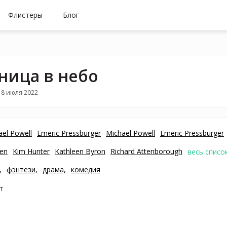
Флистеры
Блог
ница в небо
18 июля 2022
ael Powell
Emeric Pressburger
Michael Powell
Emeric Pressburger
ven
Kim Hunter
Kathleen Byron
Richard Attenborough
весь списо
,
фэнтези,
драма,
комедия
т