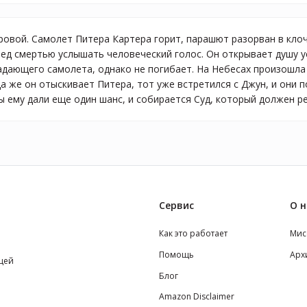
овой. Самолет Питера Картера горит, парашют разорван в клочь
ред смертью услышать человеческий голос. Он открывает душу 
адающего самолета, однако не погибает. На Небесах произошла 
да же он отыскивает Питера, тот уже встретился с Джун, и они п
ы ему дали еще один шанс, и собирается Суд, который должен ре
Сервис
О н
Как это работает
Мис
Помощь
Арх
щей
Блог
Amazon Disclaimer