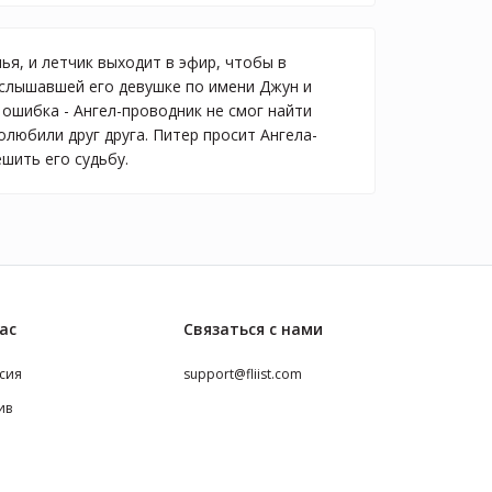
я, и летчик выходит в эфир, чтобы в
услышавшей его девушке по имени Джун и
ошибка - Ангел-проводник не смог найти
олюбили друг друга. Питер просит Ангела-
шить его судьбу.
ас
Связаться с нами
сия
support@fliist.com
ив