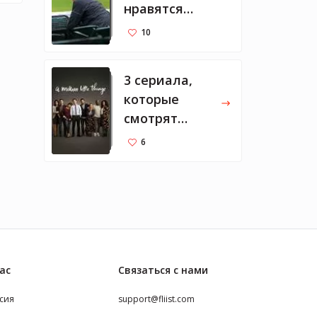
нравятся
Марку
10
Цукербергу
3 сериала,
которые
смотрят
Мелинда и
6
Билл
ас
Связаться с нами
сия
support@fliist.com