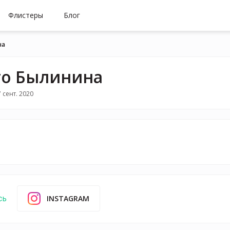
Флистеры
Блог
на
о Былинина
 сент. 2020
INSTAGRAM
сь