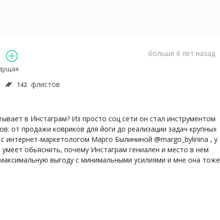
больше 6 лет назад
едущая
флистов
142
тывает в Инстаграм? Из просто соц сети он стал инструментом 
в: от продажи ковриков для йоги до реализации задач крупных 
с интернет-маркетологом Марго Былининой @margo_bylinina , у 
а умеет обьяснить, почему Инстаграм гениален и место в нем 
ь максимальную выгоду с минимальными усилиями и мне она тоже 