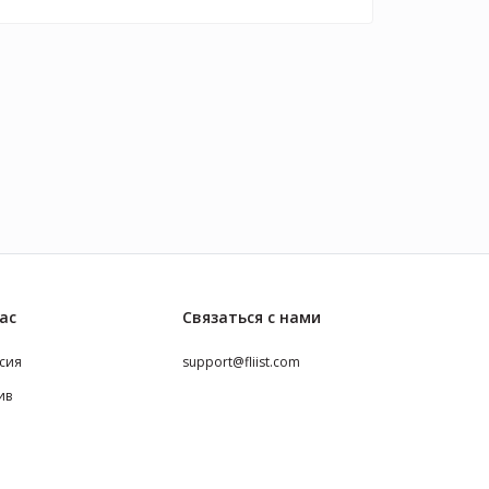
ас
Связаться с нами
сия
support@fliist.com
ив