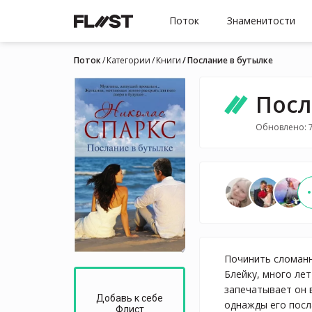
Поток
Знаменитости
Поток
Категории
Книги
Послание в бутылке
Посл
Обновлено: 7
Починить сломанн
Блейку, много ле
запечатывает он 
Добавь к себе
однажды его посл
Флист