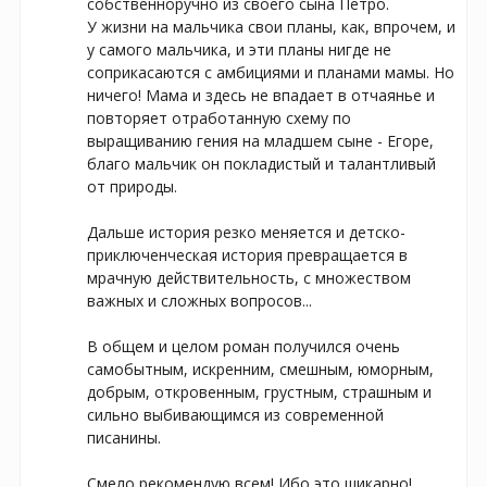
собственноручно из своего сына Петро.⠀

У жизни на мальчика свои планы, как, впрочем, и 
у самого мальчика, и эти планы нигде не 
соприкасаются с амбициями и планами мамы. Но 
ничего! Мама и здесь не впадает в отчаянье и 
повторяет отработанную схему по 
выращиванию гения на младшем сыне - Егоре, 
благо мальчик он покладистый и талантливый 
от природы.

⠀

Дальше история резко меняется и детско-
приключенческая история превращается в 
мрачную действительность, с множеством 
важных и сложных вопросов...

⠀

В общем и целом роман получился очень 
самобытным, искренним, смешным, юморным, 
добрым, откровенным, грустным, страшным и 
сильно выбивающимся из современной 
писанины.

⠀

Смело рекомендую всем! Ибо это шикарно!