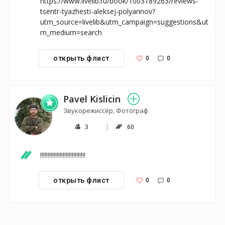
https://www.livelib.ru/book/1003189263/reviews-
tsentr-tyazhesti-aleksej-polyarinov?
utm_source=livelib&utm_campaign=suggestions&ut
m_medium=search
0
0
открыть флист
Pavel Kislicin
Звукорежиссёр, Фотограф
3
60
!!!!!!!!!!!!!!!!!!!!!!!!!!!!!!
0
0
открыть флист