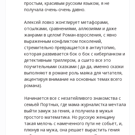
простым, красивым русским языком, я не 
получала очень-очень давно.

⠀

Алексей ловко жонглирует метафорами, 
отсылками, сравнениями, аллюзиями и даже 
жанрами в целом! Роман-взросления, с явно 
выраженным конфликтом поколений, 
стремительно превращается в антиутопию, 
которая развивается бок о бок с киберпанком и 
детективным триллером, а сшито все это 
поучительными сказками ( да-да, именно сказки 
выполняют в романе роль маяка для читателя, 
акцентируя внимание на основных темах всего 
романа).

⠀

Начинается все с незатейливого знакомства с 
семьёй Портных, где мама-журналистка мечтала 
выйти замуж за гения, а получила в мужья 
простого математика. Но русскую женщину 
такая мелочь с намеченного пути не собьёт, и, 
плюнув на мужа, она решает вырастить гения 