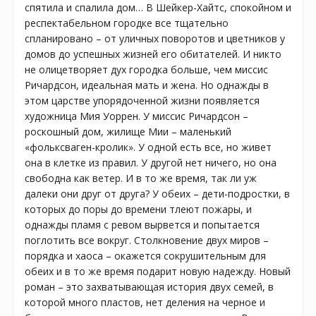
спятила и спалила дом… В Шейкер-Хайтс, спокойном и
респектабельном городке все тщательно
спланировано – от уличных поворотов и цветников у
домов до успешных жизней его обитателей. И никто
не олицетворяет дух городка больше, чем миссис
Ричардсон, идеальная мать и жена. Но однажды в
этом царстве упорядоченной жизни появляется
художница Мия Уоррен. У миссис Ричардсон –
роскошный дом, жилище Мии – маленький
«фольксваген-кролик». У одной есть все, но живет
она в клетке из правил. У другой нет ничего, но она
свободна как ветер. И в то же время, так ли уж
далеки они друг от друга? У обеих – дети-подростки, в
которых до поры до времени тлеют пожары, и
однажды пламя с ревом вырвется и попытается
поглотить все вокруг. Столкновение двух миров –
порядка и хаоса – окажется сокрушительным для
обеих и в то же время подарит новую надежду. Новый
роман – это захватывающая история двух семей, в
которой много пластов, нет деления на черное и