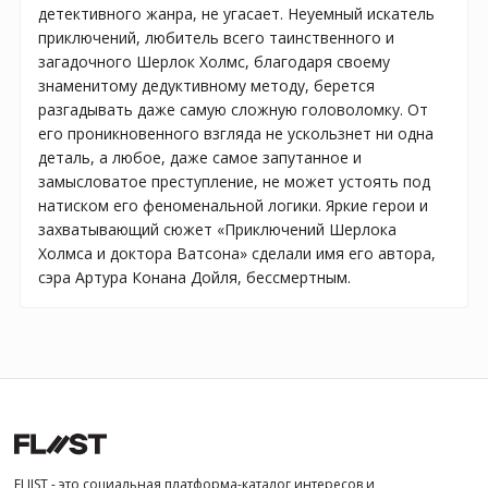
детективного жанра, не угасает. Неуемный искатель
приключений, любитель всего таинственного и
загадочного Шерлок Холмс, благодаря своему
знаменитому дедуктивному методу, берется
разгадывать даже самую сложную головоломку. От
его проникновенного взгляда не ускользнет ни одна
деталь, а любое, даже самое запутанное и
замысловатое преступление, не может устоять под
натиском его феноменальной логики. Яркие герои и
захватывающий сюжет «Приключений Шерлока
Холмса и доктора Ватсона» сделали имя его автора,
сэра Артура Конана Дойля, бессмертным.
FLIIST - это социальная платформа-каталог интересов и