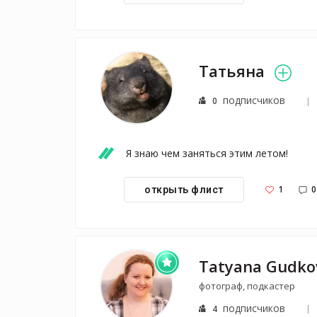
Татьяна
подписчиков
0
Я знаю чем заняться этим летом! 
1
0
открыть флист
Tatyana Gudko
фотограф, подкастер
подписчиков
4