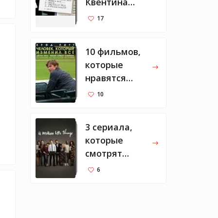
Квентина
Тарантино
17
10 фильмов,
которые
нравятся
Марку
10
Цукербергу
3 сериала,
которые
смотрят
Мелинда и
6
Билл