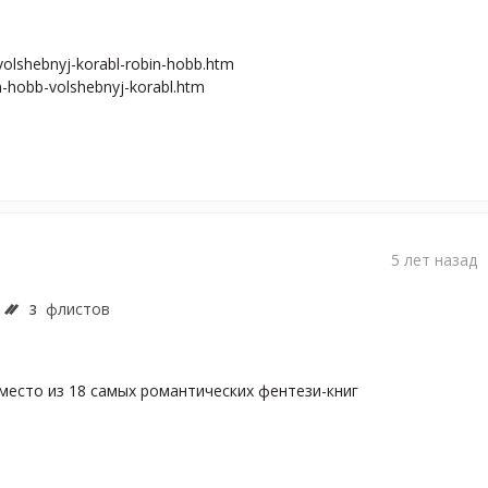
volshebnyj-korabl-robin-hobb.htm

in-hobb-volshebnyj-korabl.htm
5 лет назад
флистов
3
есто из 18 самых романтических фентези-книг