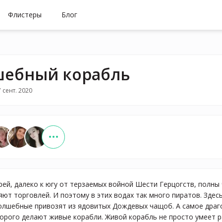
Флистеры
Блог
ебный корабль
 сент. 2020
рей, далеко к югу от терзаемых войной Шести Герцогств, полны 
ют торговлей. И поэтому в этих водах так много пиратов. Зде
олшебные привозят из ядовитых Дождевых чащоб. А самое дра
торого делают живые корабли. Живой корабль не просто умеет р