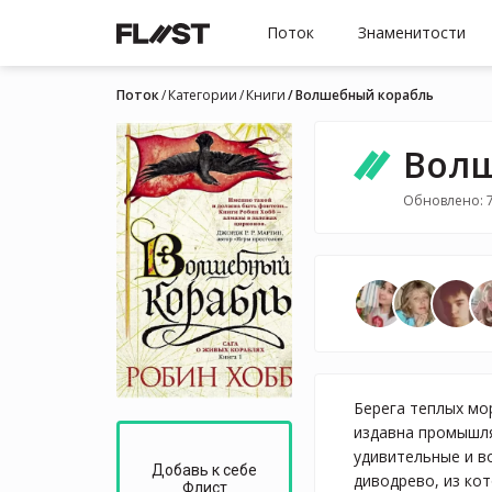
Поток
Знаменитости
Поток
Категории
Книги
Волшебный корабль
Волш
Обновлено: 7
Берега теплых мо
издавна промышля
удивительные и в
Добавь к себе
диводрево, из ко
Флист