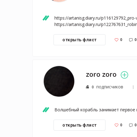
https://artanisg.diary.ru/p116129792_pro-
https://artanisg.diary.ru/p122767631_rob
0
0
открыть флист
zoro zoro
подписчиков
0
Волшебный корабль занимает первое м
0
0
открыть флист