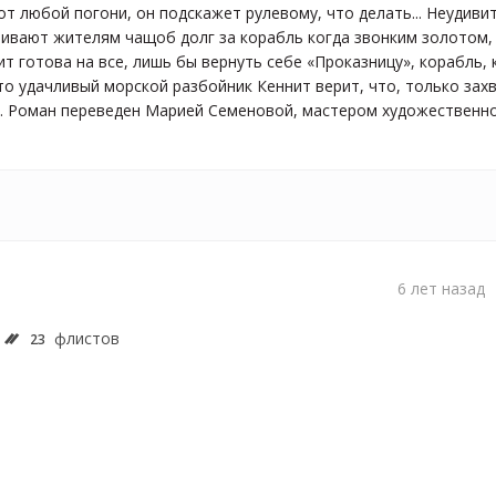
от любой погони, он подскажет рулевому, что делать... Неудиви
ивают жителям чащоб долг за корабль когда звонким золотом, 
т готова на все, лишь бы вернуть себе «Проказницу», корабль, 
то удачливый морской разбойник Кеннит верит, что, только зах
.. Роман переведен Марией Семеновой, мастером художественно
6 лет назад
флистов
23