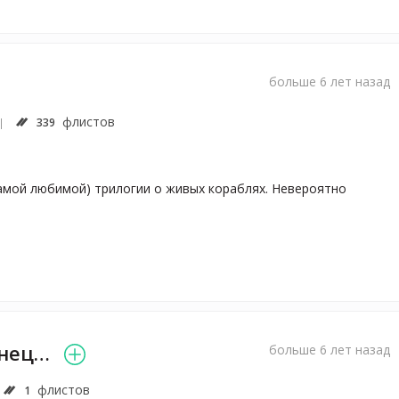
больше 6 лет назад
флистов
339
амой любимой) трилогии о живых кораблях. Невероятно 
Екатерина Кузнецова
больше 6 лет назад
флистов
1