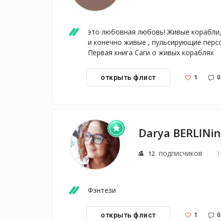
это любовная любовь! Живые корабли,
и конечно живые , пульсирующие персо
Первая книга Саги о живых кораблях
1
0
открыть флист
Darya BERLINin
подписчиков
12
Фэнтези
1
0
открыть флист