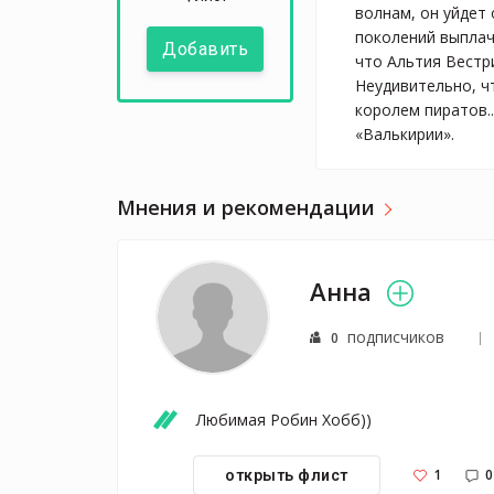
волнам, он уйдет 
поколений выплач
Добавить
что Альтия Вестри
Неудивительно, ч
королем пиратов.
«Валькирии».
Мнения и рекомендации
Анна
подписчиков
0
Любимая Робин Хобб))
1
0
открыть флист