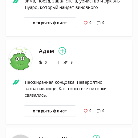
Зима, поезд, завал снега, убийство и Эркюль 
Пуаро, который найдёт виновного 
0
0
открыть флист
Адам
0
9
Неожиданная концовка. Невероятно 
захватывающе. Как тонко все ниточки 
связались.
0
0
открыть флист