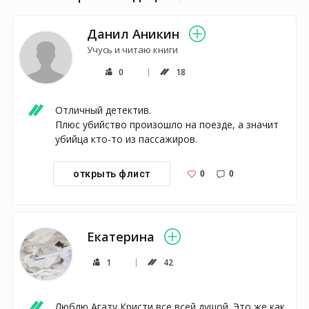
Данил Аникин
Учусь и читаю книги
0
18
Отличный детектив.

Плюс убийство произошло на поезде, а значит 
убийца кто-то из пассажиров.
0
0
открыть флист
Екатерина
1
42
Люблю Агату Кристи все всей душой. Это же как 