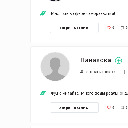
Маст хэв в сфере саморазвития!
0
0
открыть флист
Панакока
подписчиков
0
Фу,не читайте! Много воды реально! Д
0
0
открыть флист