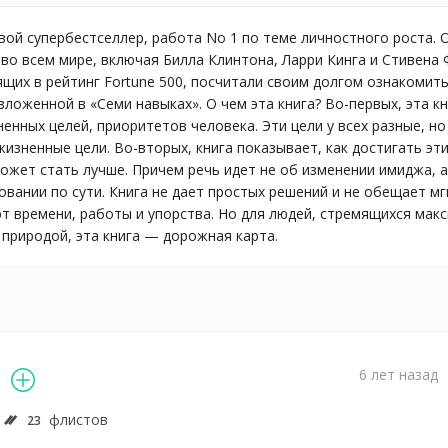
вой супербестселлер, работа No 1 по теме личностного роста. 
во всем мире, включая Билла Клинтона, Ларри Кинга и Стивена
ящих в рейтинг Fortune 500, посчитали своим долгом ознакомит
ложенной в «Семи навыках». О чем эта книга? Во-первых, эта к
нных целей, приоритетов человека. Эти цели у всех разные, но
зненные цели. Во-вторых, книга показывает, как достигать этих
ожет стать лучше. Причем речь идет не об изменении имиджа, а
вании по сути. Книга не дает простых решений и не обещает м
т времени, работы и упорства. Но для людей, стремящихся мак
 природой, эта книга — дорожная карта.
6 лет назад
флистов
23