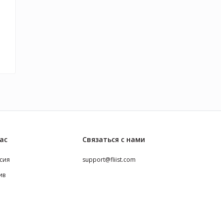
ас
Связаться с нами
сия
support@fliist.com
ив