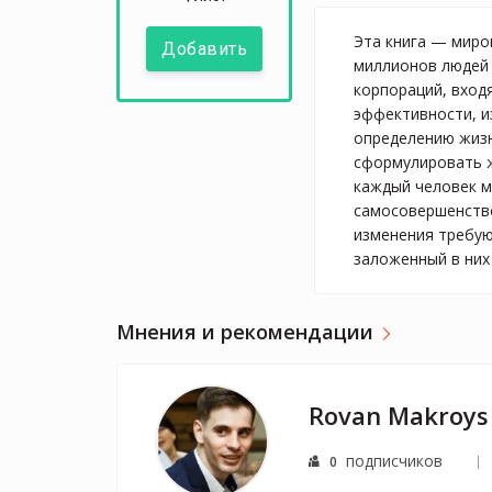
Эта книга — миро
Добавить
миллионов людей 
корпораций, вход
эффективности, из
определению жизне
сформулировать жи
каждый человек м
самосовершенство
изменения требую
заложенный в них
Мнения и рекомендации
Rovan Makroys
подписчиков
0