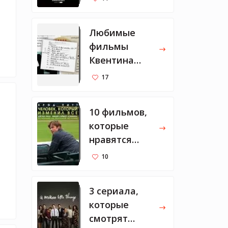
Любимые
фильмы
Квентина
Тарантино
17
10 фильмов,
которые
нравятся
Марку
10
Цукербергу
3 сериала,
которые
смотрят