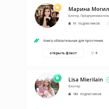
Марина Могил
Блогер, Предпринимател
подписчиков
91
Книга обязательная для прочтения.
0
открыть флист
Lisa Mierilain
блоггер
подписчиков
185