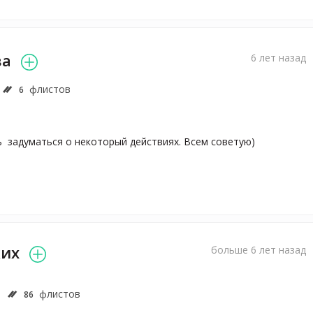
ва
6 лет назад
флистов
6
  задуматься о некоторый действиях. Всем советую)
ких
больше 6 лет назад
флистов
86