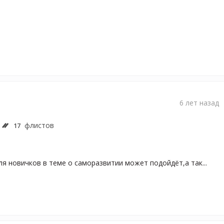
6 лет назад
флистов
17
ля новичков в теме о саморазвитии может подойдёт,а так...