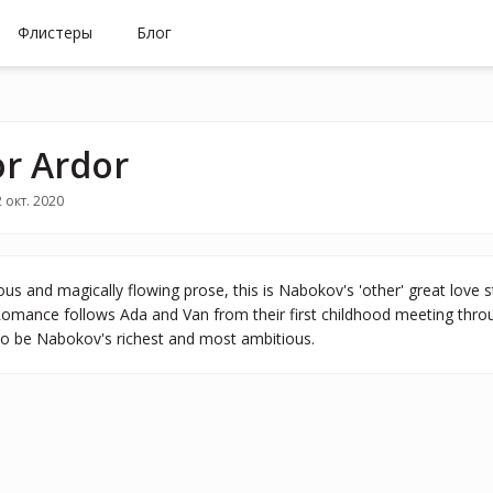
Флистеры
Блог
or Ardor
 окт. 2020
ous and magically flowing prose, this is Nabokov's 'other' great love 
omance follows Ada and Van from their first childhood meeting throug
o be Nabokov's richest and most ambitious.