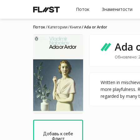
Поток
Знаменитости
Поток
Категории
Книги
Ada or Ardor
Ada 
Обновлено: 2
Written in mischiev
more playfulness. R
regarded by many t
Добавь к себе
Флист