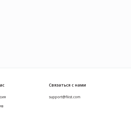
ас
Связаться с нами
сия
support@fliist.com
ив