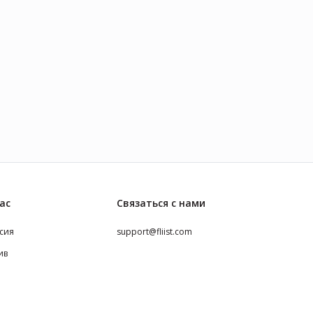
ас
Связаться с нами
сия
support@fliist.com
ив