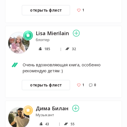
1
открыть флист
Lisa Mierilain
блоггер
185
32
Очень вдохновляющая книга, особенно 
рекомендую детям :)
1
0
открыть флист
Дима Билан
Музыкант
43
55